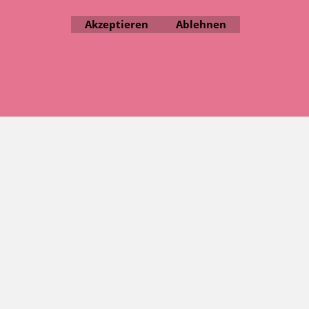
Bewertungen
Akzeptieren
Ablehnen
WebShop erstellt mit ShopFactory Shop Software.