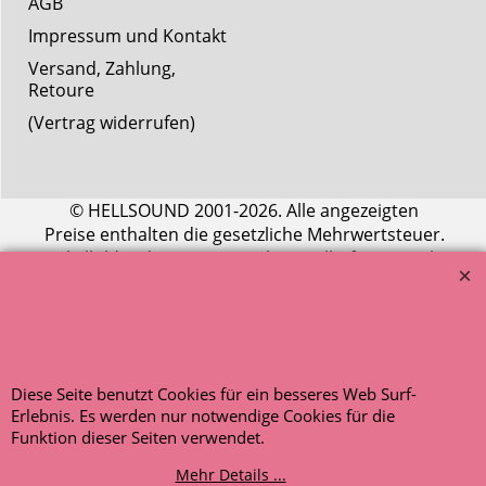
AGB
Impressum und Kontakt
Versand, Zahlung,
Retoure
(Vertrag widerrufen)
© HELLSOUND 2001-2026. Alle angezeigten
Preise enthalten die gesetzliche Mehrwertsteuer.
Artikelbilder dienen nur zur beispielhaften Ansicht.
Entscheidend ist die Artikelbeschreibung.
AUSGEZEICHNET
.org
Kundenbewertungen
Diese Seite benutzt Cookies für ein besseres Web Surf-
SEHR GUT
Erlebnis. Es werden nur notwendige Cookies für die
Funktion dieser Seiten verwendet.
4.91
/ 5.00
120 Bewertungen
Mehr Details ...
Hinweis zu den